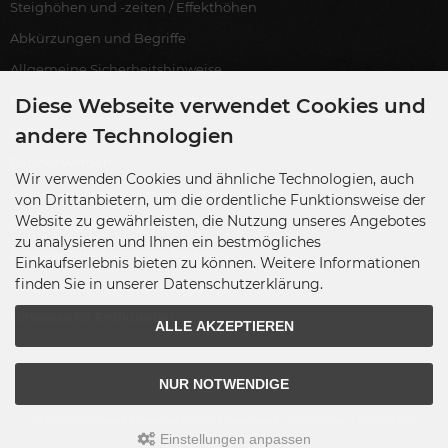
Steighöhen und -zeiten / Effekthöhen
Abkürzungen und Begriffe
Allgemeine Sicherheitshinweise
Bestellung als Endverbraucher
Diese Webseite verwendet Cookies und
Lagerverkauf
andere Technologien
Partner werden
Wir verwenden Cookies und ähnliche Technologien, auch
Antrag auf Ausnahmegenehmigung
von Drittanbietern, um die ordentliche Funktionsweise der
Website zu gewährleisten, die Nutzung unseres Angebotes
Übersicht Zulassungen
zu analysieren und Ihnen ein bestmögliches
Ausgewählte Blackboxx-Partner
Einkaufserlebnis bieten zu können. Weitere Informationen
finden Sie in unserer Datenschutzerklärung.
Übersicht Gewerbenachweise
Hinweise für Endkunden
ALLE AKZEPTIEREN
NUR NOTWENDIGE
© 2026 Blackboxx Fireworks GmbH | Feuerwerk - Onlineshop • Alle Rechte
Einstellungen anpassen
vorbehalten