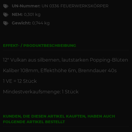
UN-Nummer:
UN 0336 FEUERWERKSKÖRPER
NEM:
0,301 kg
Gewicht:
0,744 kg
EFFEKT- / PRODUKTBESCHREIBUNG
12" Vulkan aus silbernen, lautstarken Popping-Bl
üten
Kaliber 108mm, Effekthöhe 6m,
Brenndauer
40s
1 VE =
12
St
ück
Mindestverkaufsmenge: 1 Stück
KUNDEN, DIE DIESEN ARTIKEL KAUFTEN, HABEN AUCH
FOLGENDE ARTIKEL BESTELLT