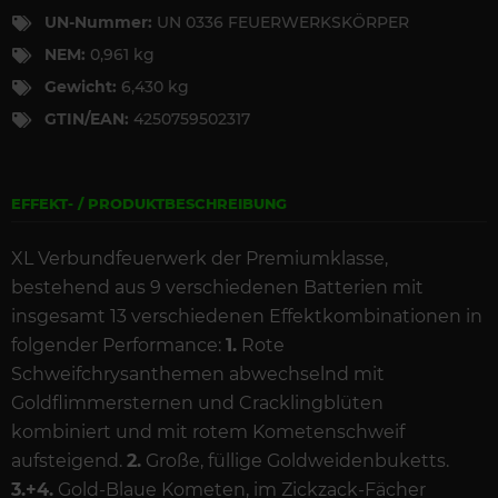
UN-Nummer:
UN 0336 FEUERWERKSKÖRPER
NEM:
0,961 kg
Gewicht:
6,430 kg
GTIN/EAN:
4250759502317
EFFEKT- / PRODUKTBESCHREIBUNG
XL Verbundfeuerwerk der Premiumklasse,
bestehend aus 9 verschiedenen Batterien mit
insgesamt 13 verschiedenen Effektkombinationen in
folgender Performance:
1.
Rote
Schweifchrysanthemen abwechselnd mit
Goldflimmersternen und Cracklingblüten
kombiniert und mit rotem Kometenschweif
aufsteigend.
2.
Große, füllige Goldweidenbuketts.
3.+4.
Gold-Blaue Kometen, im Zickzack-Fächer