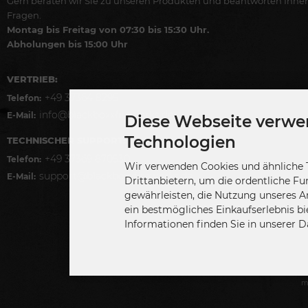
Gern beraten wir Sie zu unseren Produkten und beantworten Ihne
Fragen.
Montag bis Freitag von 07:30 bis 15:30 Uhr.
Abholungen bis 15:00 Uhr
VERTRIEB:
+49 37364 8295
Telefon:
info@blackboxxfireworks.de
E-Mail:
Diese Webseite verwe
Technologien
TECHNISCHER SUPPORT:
+49 37369 870530
Telefon:
Wir verwenden Cookies und ähnliche 
support@blackboxxfireworks.de
E-Mail:
Drittanbietern, um die ordentliche Fu
gewährleisten, die Nutzung unseres A
ein bestmögliches Einkaufserlebnis bi
Informationen finden Sie in unserer 
m