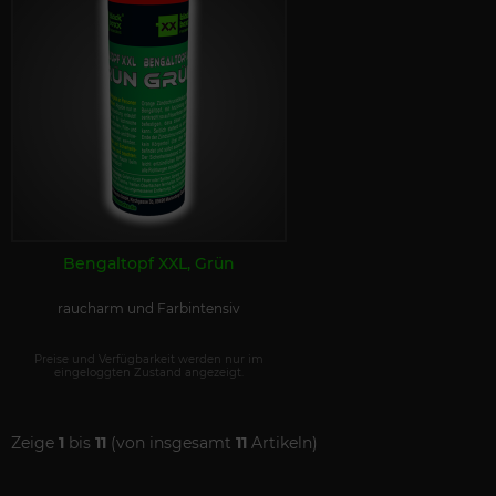
Bengaltopf XXL, Grün
raucharm und Farbintensiv
Preise und Verfügbarkeit werden nur im
eingeloggten Zustand angezeigt.
Zeige
1
bis
11
(von insgesamt
11
Artikeln)