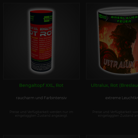
Bengaltopf XXL, Rot
Ultralux, Rot (Bresla
raucharm und Farbintensiv
extreme Leuchtkr
Preise und Verfügbarkeit werden nur im
Preise und Verfügbarkeit we
eingeloggten Zustand angezeigt.
eingeloggten Zustand an