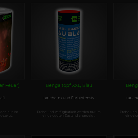
uer Feuer)
Bengaltopf XXL, Blau
Benga
aft
raucharm und Farbintensiv
rauch
rden nur im
Preise und Verfügbarkeit werden nur im
Preise und
gezeigt.
eingeloggten Zustand angezeigt.
eingelo