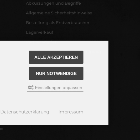
Abkürzungen und Begriffe
Allgemeine Sicherheitshinweise
Bestellung als Endverbraucher
Lagerverkauf
Partner werden
Antrag auf Ausnahmegenehmigung
ALLE AKZEPTIEREN
Übersicht Zulassungen
Ausgewählte Blackboxx-Partner
NUR NOTWENDIGE
Übersicht Gewerbenachweise
Einstellungen anpassen
Hinweise für Endkunden
Datenschutzerklärung
Impressum
gn