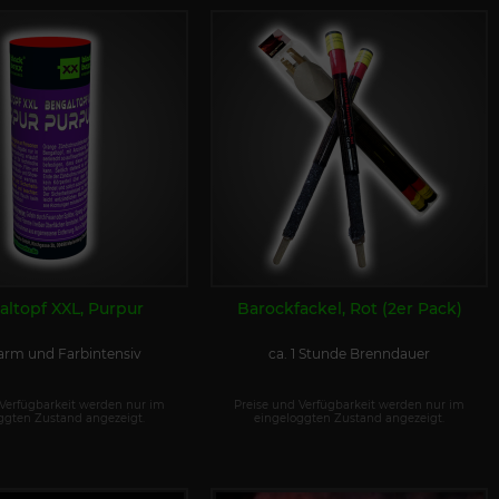
ltopf XXL, Purpur
Barockfackel, Rot (2er Pack)
arm und Farbintensiv
ca. 1 Stunde Brenndauer
 Verfügbarkeit werden nur im
Preise und Verfügbarkeit werden nur im
ggten Zustand angezeigt.
eingeloggten Zustand angezeigt.