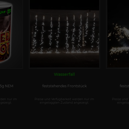
Wasserfall
175g NEM
feststehendes Frontstück
fests
rden nur im
Preise und Verfügbarkeit werden nur im
Preise und
gezeigt.
eingeloggten Zustand angezeigt.
eingelo