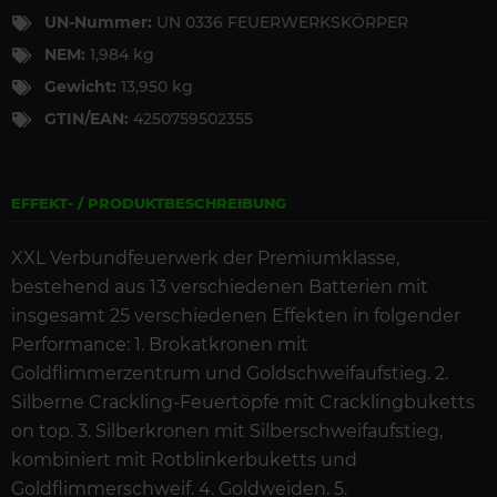
UN-Nummer:
UN 0336 FEUERWERKSKÖRPER
NEM:
1,984 kg
Gewicht:
13,950 kg
GTIN/EAN:
4250759502355
EFFEKT- / PRODUKTBESCHREIBUNG
XXL Verbundfeuerwerk der Premiumklasse,
bestehend aus 13 verschiedenen Batterien mit
insgesamt 25 verschiedenen Effekten in folgender
Performance: 1. Brokatkronen mit
Goldflimmerzentrum und Goldschweifaufstieg. 2.
Silberne Crackling-Feuertöpfe mit Cracklingbuketts
on top. 3. Silberkronen mit Silberschweifaufstieg,
kombiniert mit Rotblinkerbuketts und
Goldflimmerschweif. 4. Goldweiden. 5.