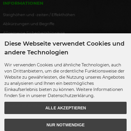
INFORMATIONEN
Steighöhen und -zeiten / Effekthöhen
Abkürzungen und Begriffe
Allgemeine Sicherheitshinweise
Bestellung als Endverbraucher
Diese Webseite verwendet Cookies und
Lagerverkauf
andere Technologien
Partner werden
Wir verwenden Cookies und ähnliche Technologien, auch
Antrag auf Ausnahmegenehmigung
von Drittanbietern, um die ordentliche Funktionsweise der
Website zu gewährleisten, die Nutzung unseres Angebotes
Übersicht Zulassungen
zu analysieren und Ihnen ein bestmögliches
Ausgewählte Blackboxx-Partner
Einkaufserlebnis bieten zu können. Weitere Informationen
finden Sie in unserer Datenschutzerklärung.
Übersicht Gewerbenachweise
Hinweise für Endkunden
ALLE AKZEPTIEREN
NUR NOTWENDIGE