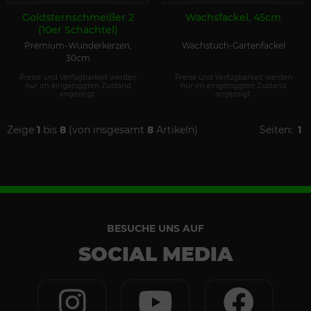
Goldsternschmeißer 2
Wachsfackel, 45cm
(10er Schachtel)
Premium-Wunderkerzen,
Wachstuch-Gartenfackel
30cm
Preise und Verfügbarkeit werden
Preise und Verfügbarkeit werden
nur im eingeloggten Zustand
nur im eingeloggten Zustand
angezeigt.
angezeigt.
Zeige
1
bis
8
(von insgesamt
8
Artikeln)
Seiten:
1
BESUCHE UNS AUF
SOCIAL MEDIA