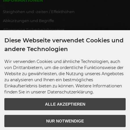
INFORMATIONEN
Steighöhen und -zeiten / Effekthöhen
Abkürzungen und Begriffe
Allgemeine Sicherheitshinweise
Bestellung als Endverbraucher
Diese Webseite verwendet Cookies und
Lagerverkauf
andere Technologien
Partner werden
Wir verwenden Cookies und ähnliche Technologien, auch
Antrag auf Ausnahmegenehmigung
von Drittanbietern, um die ordentliche Funktionsweise der
Website zu gewährleisten, die Nutzung unseres Angebotes
Übersicht Zulassungen
zu analysieren und Ihnen ein bestmögliches
Ausgewählte Blackboxx-Partner
Einkaufserlebnis bieten zu können. Weitere Informationen
finden Sie in unserer Datenschutzerklärung.
Übersicht Gewerbenachweise
Hinweise für Endkunden
ALLE AKZEPTIEREN
NUR NOTWENDIGE