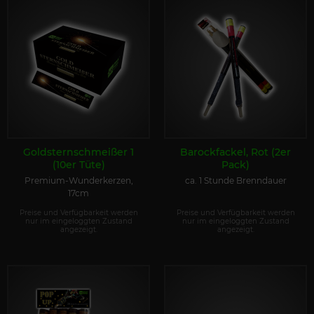
Goldsternschmeißer 1
Barockfackel, Rot (2er
(10er Tüte)
Pack)
Premium-Wunderkerzen,
ca. 1 Stunde Brenndauer
17cm
Preise und Verfügbarkeit werden
Preise und Verfügbarkeit werden
nur im eingeloggten Zustand
nur im eingeloggten Zustand
angezeigt.
angezeigt.