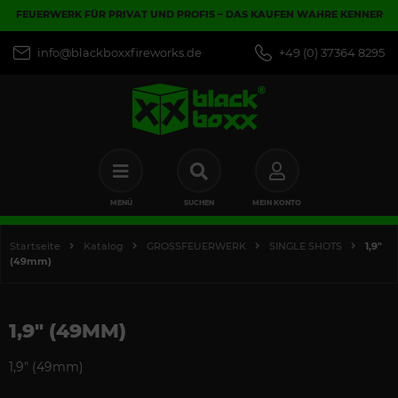
FEUERWERK FÜR PRIVAT UND PROFIS – DAS KAUFEN WAHRE KENNER
info@blackboxxfireworks.de
+49 (0) 37364 8295
MENÜ
SUCHEN
MEIN KONTO
Startseite
Katalog
GROSSFEUERWERK
SINGLE SHOTS
1,9"
(49mm)
1,9" (49MM)
1,9" (49mm)