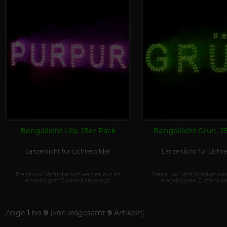
Bengallicht Lila, 25er Pack
Bengallicht Grün, 2
Lanzenlicht für Lichterbilder
Lanzenlicht für Lichte
Preise und Verfügbarkeit werden nur im
Preise und Verfügbarkeit we
eingeloggten Zustand angezeigt.
eingeloggten Zustand an
Zeige
1
bis
9
(von insgesamt
9
Artikeln)