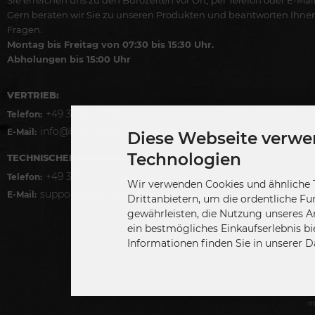
Gern beraten wir Sie zu unseren Produkten und beantworten Ihne
Fragen.
Montag bis Freitag von 07:30 bis 15:30 Uhr.
Abholungen bis 15:00 Uhr
VERTRIEB:
+49 37364 8295
Telefon:
info@blackboxxfireworks.de
E-Mail:
Diese Webseite verwe
Technologien
TECHNISCHER SUPPORT:
+49 37369 870530
Telefon:
Wir verwenden Cookies und ähnliche 
support@blackboxxfireworks.de
E-Mail:
Drittanbietern, um die ordentliche Fu
gewährleisten, die Nutzung unseres A
ein bestmögliches Einkaufserlebnis bi
Informationen finden Sie in unserer 
m