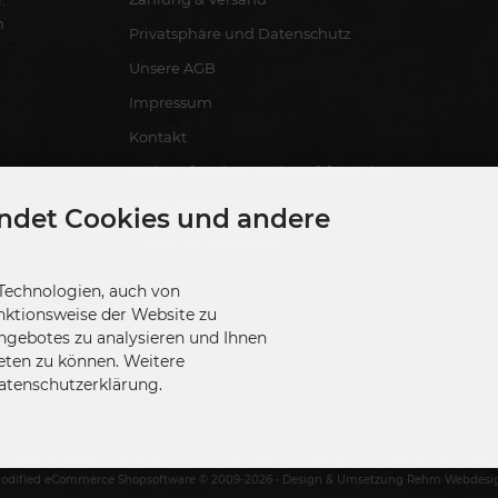
n
Privatsphäre und Datenschutz
Unsere AGB
Impressum
Kontakt
Widerrufsrecht & Widerrufsformular
Lieferzeit
ndet Cookies und andere
Cookie Einstellungen
Technologien, auch von
nktionsweise der Website zu
ngebotes zu analysieren und Ihnen
eten zu können. Weitere
Datenschutzerklärung.
© 2026 Blackboxx Fireworks GmbH | Feuerwerk - Onlineshop • Alle Rechte vorbehalten
odified eCommerce Shopsoftware © 2009-2026 • Design & Umsetzung Rehm Webdesi