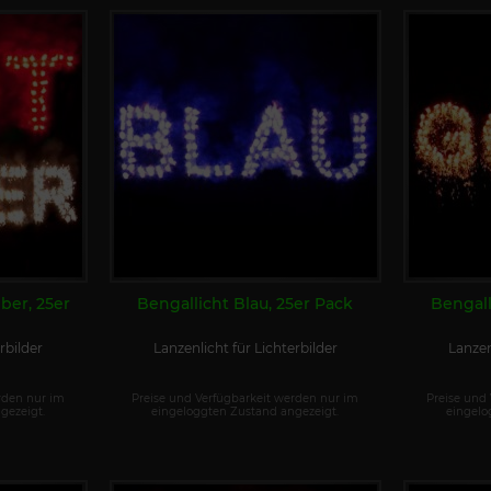
lber, 25er
Bengallicht Blau, 25er Pack
Bengall
rbilder
Lanzenlicht für Lichterbilder
Lanzen
rden nur im
Preise und Verfügbarkeit werden nur im
Preise und
gezeigt.
eingeloggten Zustand angezeigt.
eingelo