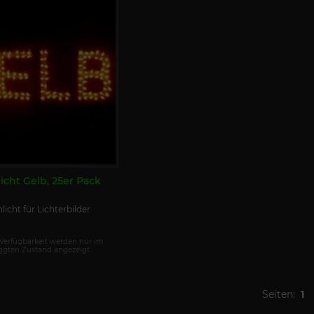
icht Gelb, 25er Pack
licht für Lichterbilder
 Verfügbarkeit werden nur im
ggten Zustand angezeigt.
Seiten:
1