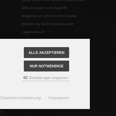
Abkürzungen und Begriffe
Allgemeine Sicherheitshinweise
Bestellung als Endverbraucher
Lagerverkauf
Partner werden
Antrag auf Ausnahmegenehmigung
ALLE AKZEPTIEREN
Übersicht Zulassungen
Ausgewählte Blackboxx-Partner
NUR NOTWENDIGE
Übersicht Gewerbenachweise
Einstellungen anpassen
Hinweise für Endkunden
Datenschutzerklärung
Impressum
gn