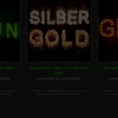
5er Pack
Bengallicht Silber zu Gold, 25er
Bengall
Pack
rbilder
Lanzenlicht für Lichterbilder
Lanzen
rden nur im
Preise und Verfügbarkeit werden nur im
Preise und
gezeigt.
eingeloggten Zustand angezeigt.
eingelo