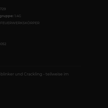
4729
tgruppe:
1.4G
6 FEUERWERKSKÖRPER
4052
inker und Crackling - teilweise im