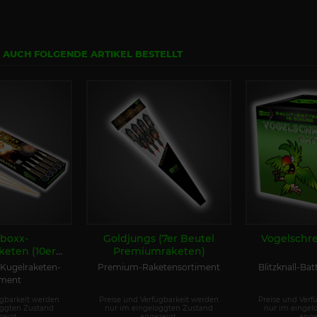
N AUCH FOLGENDE ARTIKEL BESTELLT
boxx-
Goldjungs (7er Beutel
Vogelschre
eten (10er
Premiumraketen)
elraketen)
Kugelraketen-
Premium-Raketensortiment
Blitzknall-Bat
iment
ügbarkeit werden
Preise und Verfügbarkeit werden
Preise und Verf
oggten Zustand
nur im eingeloggten Zustand
nur im eingel
eigt.
angezeigt.
ange