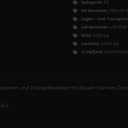
Kategorie:
F2
CE-Nummer:
0163-F2-
Lager - und Transpor
UN-Nummer:
UN 033
NEM:
0,212 kg
Gewicht:
0,000 kg
GTIN/EAN:
425075950
palmen und Titangoldweiden mit blauen Sternen, Grünbl
25 s