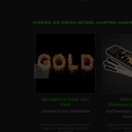
KUNDEN, DIE DIESEN ARTIKEL KAUFTEN, HABE
Bengallicht Gold, 25er
Black
Pack
Bombenrak
Schtl. Kug
Lanzenlicht für Lichterbilder
hochwertiges 
Sort
Preise und Verfügbarkeit werden
Preise und Verf
nur im eingeloggten Zustand
nur im eingel
angezeigt.
angez