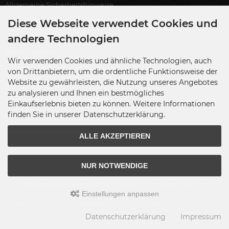
Allgemeine Sicherheitshinweise
Bestellung als Endverbraucher
Diese Webseite verwendet Cookies und
Lagerverkauf
andere Technologien
Partner werden
Wir verwenden Cookies und ähnliche Technologien, auch
Antrag auf Ausnahmegenehmigung
von Drittanbietern, um die ordentliche Funktionsweise der
Website zu gewährleisten, die Nutzung unseres Angebotes
Übersicht Zulassungen
zu analysieren und Ihnen ein bestmögliches
Ausgewählte Blackboxx-Partner
Einkaufserlebnis bieten zu können. Weitere Informationen
finden Sie in unserer Datenschutzerklärung.
Übersicht Gewerbenachweise
Hinweise für Endkunden
ALLE AKZEPTIEREN
NUR NOTWENDIGE
© 2026 Blackboxx Fireworks GmbH | Feuerwerk - Onlineshop • Alle Rechte
Einstellungen anpassen
vorbehalten
modified eCommerce Shopsoftware © 2009-2026 • Design & Umsetzung Rehm
Webdesign
Datenschutzerklärung
Impressum