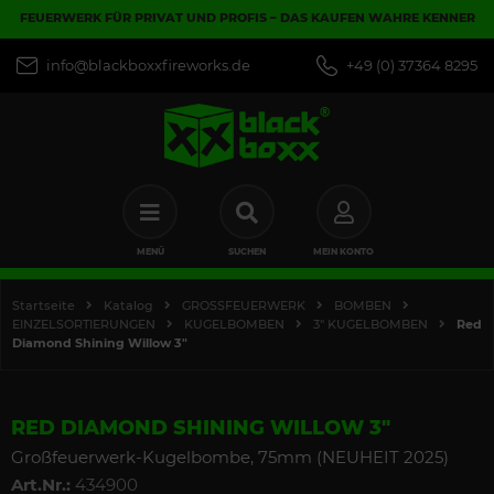
FEUERWERK FÜR PRIVAT UND PROFIS – DAS KAUFEN WAHRE KENNER
info@blackboxxfireworks.de
+49 (0) 37364 8295
MENÜ
SUCHEN
MEIN KONTO
Startseite
Katalog
GROSSFEUERWERK
BOMBEN
EINZELSORTIERUNGEN
KUGELBOMBEN
3" KUGELBOMBEN
Red
Diamond Shining Willow 3"
RED DIAMOND SHINING WILLOW 3"
Großfeuerwerk-Kugelbombe, 75mm (NEUHEIT 2025)
Art.Nr.:
434900