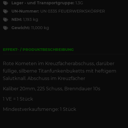
Lager - und Transportgruppe:
1.3G
UN-Nummer:
UN 0335 FEUERWERKSKÖRPER
NEM:
1,193 kg
Gewicht:
11,000 kg
EFFEKT- / PRODUKTBESCHREIBUNG
Rote Kometen im Kreuzf
ächerabschuss, darüber
füllige, silberne Titanfunkenbuketts mit heftigem
Salutknall. Abschuss im Kreuzfächer
Kaliber 20mm, 225
Schuss
,
Brenndauer
10s
1 VE =
1
St
ück
Mindestverkaufsmenge: 1 Stück