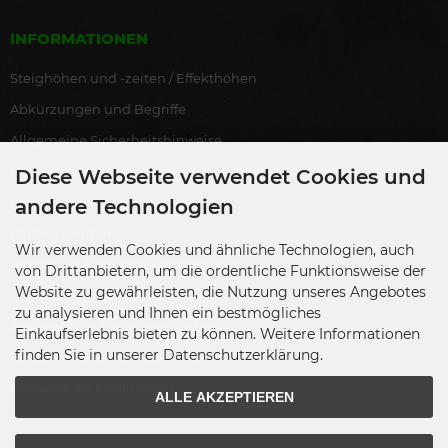
INFORMATIONEN
Steighöhen und -zeiten / Effekthöhen
Abkürzungen und Begriffe
Allgemeine Sicherheitshinweise
Bestellung als Endverbraucher
Diese Webseite verwendet Cookies und
Lagerverkauf
andere Technologien
Partner werden
Wir verwenden Cookies und ähnliche Technologien, auch
Antrag auf Ausnahmegenehmigung
von Drittanbietern, um die ordentliche Funktionsweise der
Website zu gewährleisten, die Nutzung unseres Angebotes
Übersicht Zulassungen
zu analysieren und Ihnen ein bestmögliches
Ausgewählte Blackboxx-Partner
Einkaufserlebnis bieten zu können. Weitere Informationen
finden Sie in unserer Datenschutzerklärung.
Übersicht Gewerbenachweise
Hinweise für Endkunden
ALLE AKZEPTIEREN