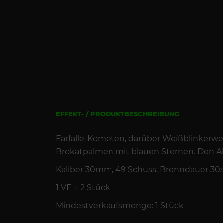
EFFEKT- / PRODUKTBESCHREIBUNG
Farfalle-Kometen, darüber Weißblinkerwe
Brokatpalmen mit blauen Sternen. Den Ab
Kaliber 30mm, 49
Schuss
,
Brenndauer
30
1 VE =
2
St
ück
Mindestverkaufsmenge: 1 Stück