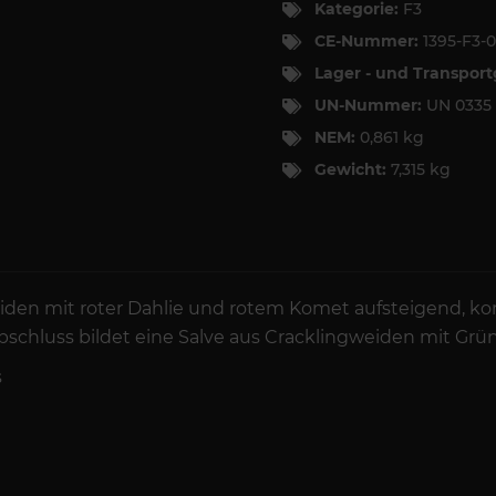
Kategorie:
F3
CE-Nummer:
1395-F3-0
Lager - und Transpor
UN-Nummer:
UN 033
NEM:
0,861 kg
Gewicht:
7,315 kg
iden mit roter Dahlie und rotem Komet aufsteigend, k
schluss bildet eine Salve aus Cracklingweiden mit Grü
s