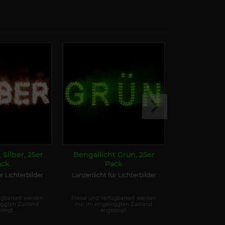
 Silber, 25er
Bengallicht Grün, 25er
Tape Match
ack
Pack
r Lichterbilder
Lanzenlicht für Lichterbilder
selbstklebe
ügbarkeit werden
Preise und Verfügbarkeit werden
Preise und Ver
oggten Zustand
nur im eingeloggten Zustand
nur im einge
zeigt.
angezeigt.
ange