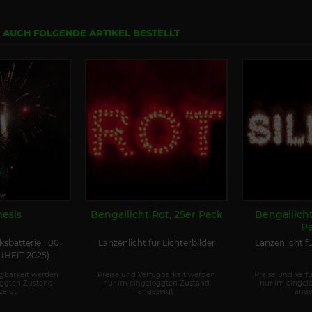
N AUCH FOLGENDE ARTIKEL BESTELLT
esis
Bengallicht Rot, 25er Pack
Bengallicht
P
sbatterie, 100
Lanzenlicht für Lichterbilder
Lanzenlicht fü
UHEIT 2025)
ügbarkeit werden
Preise und Verfügbarkeit werden
Preise und Verf
oggten Zustand
nur im eingeloggten Zustand
nur im eingel
eigt.
angezeigt.
ange