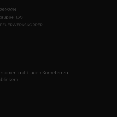
299/2014
tgruppe:
1.3G
5 FEUERWERKSKÖRPER
ombiniert mit blauen Kometen zu
nblinkern