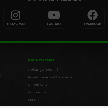
INSTAGRAM
YOUTUBE
FACEBOOK
RECHTLICHES
Zahlung & Versand
.
n
Privatsphäre und Datenschutz
Unsere AGB
Impressum
Kontakt
Widerrufsrecht & Widerrufsformular