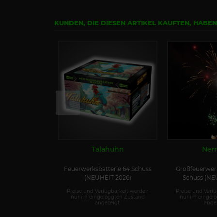
KUNDEN, DIE DIESEN ARTIKEL KAUFTEN, HABE
Talahuhn
Nem
Feuerwerksbatterie 64 Schuss
Großfeuerwerk
(NEUHEIT 2026)
Schuss (NE
Preise und Verfügbarkeit werden
Preise und Verf
nur im eingeloggten Zustand
nur im eingel
angezeigt.
angez