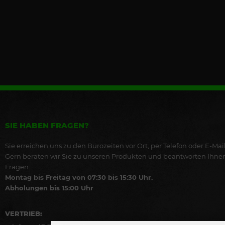
SIE HABEN FRAGEN?
Sie erreichen uns zu den Bürozeiten vor Ort, per Telefon oder E-Mail
Gern beraten wir Sie zu unseren Produkten und beantworten Ihne
Fragen.
Montag bis Freitag von 07:30 bis 15:30 Uhr.
Abholungen bis 15:00 Uhr
VERTRIEB: