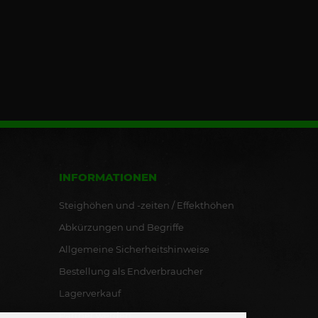
INFORMATIONEN
Steighöhen und -zeiten / Effekthöhen
Abkürzungen und Begriffe
Allgemeine Sicherheitshinweise
Bestellung als Endverbraucher
Lagerverkauf
Partner werden