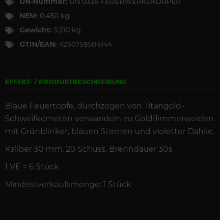
UN-Nummer:
UN 0336 FEUERWERKSKÖRPER
NEM:
0,450 kg
Gewicht:
3,310 kg
GTIN/EAN:
4250759504144
EFFEKT- / PRODUKTBESCHREIBUNG
Blaue Feuertöpfe, durchzogen von Titangold-
Schweifkometen verwandeln zu Goldflimmerweiden
mit Grünblinker, blauen Sternen und violetter Dahlie.
Kaliber 30 mm, 20 Schuss, Brenndauer 30s
1 VE = 6 Stück
Mindestverkaufsmenge: 1 Stück