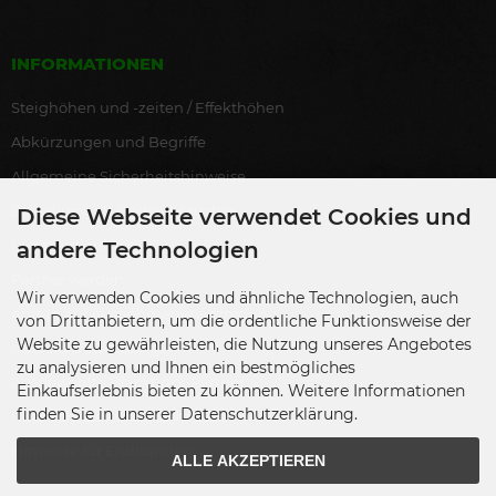
INFORMATIONEN
Steighöhen und -zeiten / Effekthöhen
Abkürzungen und Begriffe
Allgemeine Sicherheitshinweise
Bestellung als Endverbraucher
Diese Webseite verwendet Cookies und
Lagerverkauf
andere Technologien
Partner werden
Wir verwenden Cookies und ähnliche Technologien, auch
Antrag auf Ausnahmegenehmigung
von Drittanbietern, um die ordentliche Funktionsweise der
Website zu gewährleisten, die Nutzung unseres Angebotes
Übersicht Zulassungen
zu analysieren und Ihnen ein bestmögliches
Ausgewählte Blackboxx-Partner
Einkaufserlebnis bieten zu können. Weitere Informationen
finden Sie in unserer Datenschutzerklärung.
Übersicht Gewerbenachweise
Hinweise für Endkunden
ALLE AKZEPTIEREN