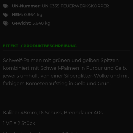
UN-Nummer:
UN 0335 FEUERWERKSKÖRPER
NEM:
0,864 kg
Gewicht:
5,640 kg
EFFEKT- / PRODUKTBESCHREIBUNG
Schweif-Palmen mit gr
ünen und gelben Spitzen
kombiniert mit Schweif-Palmen in Purpur und Gelb,
jeweils umhüllt von einer Silberglitter-Wolke und mit
farbigem Kometenaufstieg in Gelb und Grün.
Kaliber 48mm, 16
Schuss
,
Brenndauer
40s
1 VE =
2
St
ück