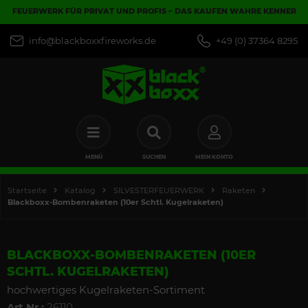
FEUERWERK FÜR PRIVAT UND PROFIS – DAS KAUFEN WAHRE KENNER
info@blackboxxfireworks.de
+49 (0) 37364 8295
MENÜ
SUCHEN
MEIN KONTO
Startseite
Katalog
SILVESTERFEUERWERK
Raketen
Blackboxx-Bombenraketen (10er Schtl. Kugelraketen)
BLACKBOXX-BOMBENRAKETEN (10ER
SCHTL. KUGELRAKETEN)
hochwertiges Kugelraketen-Sortiment
Art.Nr.:
26110