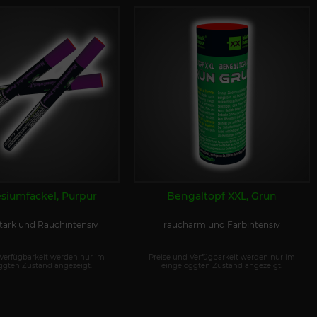
siumfackel, Purpur
Bengaltopf XXL, Grün
tark und Rauchintensiv
raucharm und Farbintensiv
 Verfügbarkeit werden nur im
Preise und Verfügbarkeit werden nur im
ggten Zustand angezeigt.
eingeloggten Zustand angezeigt.