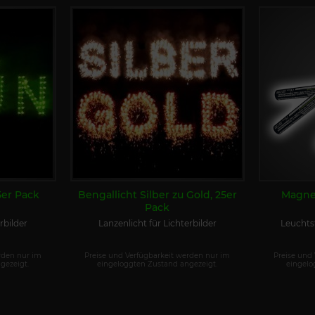
5er Pack
Bengallicht Silber zu Gold, 25er
Magne
Pack
rbilder
Lanzenlicht für Lichterbilder
Leuchts
rden nur im
Preise und Verfügbarkeit werden nur im
Preise und
gezeigt.
eingeloggten Zustand angezeigt.
eingelo