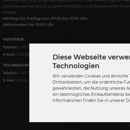
Gern beraten wir Sie zu unseren Produkten und beantworten Ihne
Fragen.
Montag bis Freitag von 07:30 bis 15:30 Uhr.
Abholungen bis 15:00 Uhr
VERTRIEB:
+49 37364 8295
Telefon:
info@blackboxxfireworks.de
E-Mail:
Diese Webseite verwe
Technologien
TECHNISCHER SUPPORT:
+49 37369 870530
Telefon:
Wir verwenden Cookies und ähnliche 
support@blackboxxfireworks.de
E-Mail:
Drittanbietern, um die ordentliche Fu
gewährleisten, die Nutzung unseres A
ein bestmögliches Einkaufserlebnis bi
Informationen finden Sie in unserer 
m