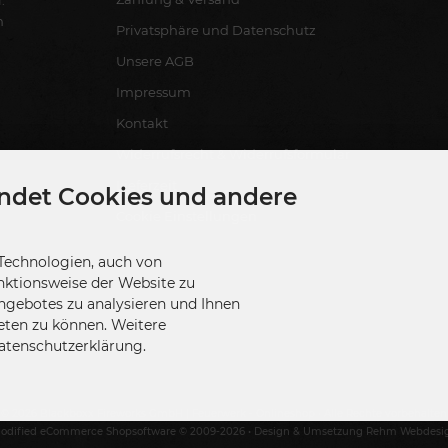
n
Privatsphäre und Datenschutz
Unsere AGB
Impressum
Kontakt
Widerrufsrecht & Widerrufsformular
Lieferzeit
ndet Cookies und andere
Cookie Einstellungen
Technologien, auch von
nktionsweise der Website zu
ngebotes zu analysieren und Ihnen
eten zu können. Weitere
Datenschutzerklärung.
© 2026 Blackboxx Fireworks GmbH | Feuerwerk - Onlineshop • Alle Rechte vorbehalten
odified eCommerce Shopsoftware © 2009-2026 • Design & Umsetzung Rehm Webdesi