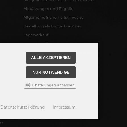
Abkürzungen und Begriffe
Allgemeine Sicherheitshinweise
Bestellung als Endverbraucher
Lagerverkauf
Partner werden
Antrag auf Ausnahmegenehmigung
ALLE AKZEPTIEREN
Übersicht Zulassungen
Ausgewählte Blackboxx-Partner
NUR NOTWENDIGE
Übersicht Gewerbenachweise
Einstellungen anpassen
Hinweise für Endkunden
Datenschutzerklärung
Impressum
gn