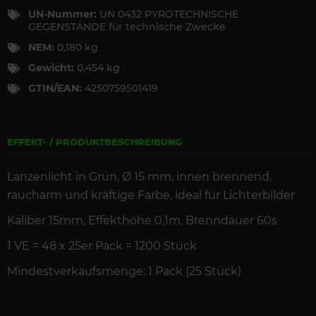
UN-Nummer:
UN 0432 PYROTECHNISCHE
GEGENSTÄNDE für technische Zwecke
NEM:
0,180 kg
Gewicht:
0,454 kg
GTIN/EAN:
4250759501419
EFFEKT- / PRODUKTBESCHREIBUNG
Lanzenlicht in
Grün
,
Ø 15 mm, innen brennend,
raucharm und kräftige Farbe, ideal für Lichterbilder
Kaliber 15mm, Effekthöhe 0,1m,
Brenndauer
60s
1 VE =
48 x 25er Pack = 1200 Stück
Mindestverkaufsmenge: 1 Pack (25 Stück)