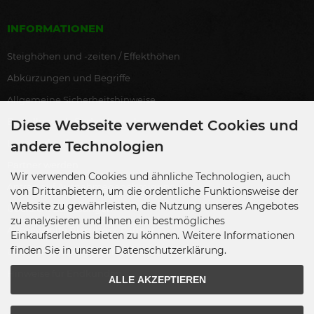
INFORMATIONEN
Steighöhen und -zeiten / Effekthöhen
Abkürzungen und Begriffe
Allgemeine Sicherheitshinweise
Bestellung als Endverbraucher
Diese Webseite verwendet Cookies und
Lagerverkauf
andere Technologien
Partner werden
Wir verwenden Cookies und ähnliche Technologien, auch
Antrag auf Ausnahmegenehmigung
von Drittanbietern, um die ordentliche Funktionsweise der
Website zu gewährleisten, die Nutzung unseres Angebotes
Übersicht Zulassungen
zu analysieren und Ihnen ein bestmögliches
Ausgewählte Blackboxx-Partner
Einkaufserlebnis bieten zu können. Weitere Informationen
finden Sie in unserer Datenschutzerklärung.
Übersicht Gewerbenachweise
Hinweise für Endkunden
ALLE AKZEPTIEREN