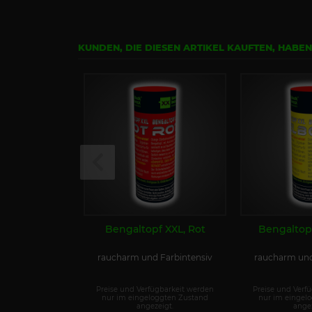
KUNDEN, DIE DIESEN ARTIKEL KAUFTEN, HABE
Bengaltopf XXL, Rot
Bengaltopf
raucharm und Farbintensiv
raucharm und
Preise und Verfügbarkeit werden
Preise und Verf
nur im eingeloggten Zustand
nur im eingel
angezeigt.
angez