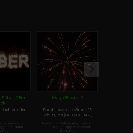
 Silber, 25er
Mega Blaster 1
Flak 
ack
r Lichterbilder
Bombenbatterie 49mm, 25
Salut-Batte
Schuss, 25s (NEUAUFLAGE,
(30mm, 49
242g mehr NEM)
ügbarkeit werden
Preise und Verfügbarkeit werden
Preise und Ver
oggten Zustand
nur im eingeloggten Zustand
nur im einge
zeigt.
angezeigt.
ange