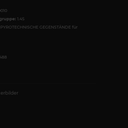
0010
tgruppe:
1.4S
 PYROTECHNISCHE GEGENSTÄNDE für
488
terbilder