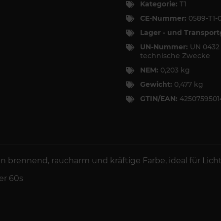
Kategorie:
T1
CE-Nummer:
0589-T1-
Lager - und Transpor
UN-Nummer:
UN 0432
technische Zwecke
NEM:
0,203 kg
Gewicht:
0,477 kg
GTIN/EAN:
4250759501
n brennend, raucharm und kräftige Farbe, ideal für Lich
er
60s