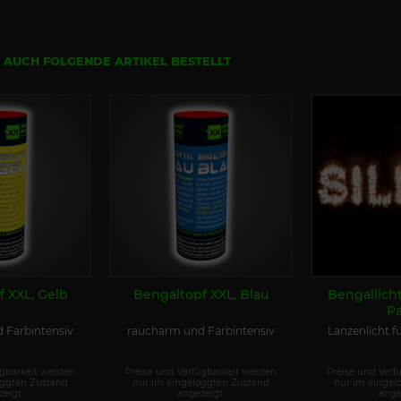
N AUCH FOLGENDE ARTIKEL BESTELLT
 XXL, Gelb
Bengaltopf XXL, Blau
Bengallicht
P
 Farbintensiv
raucharm und Farbintensiv
Lanzenlicht fü
ügbarkeit werden
Preise und Verfügbarkeit werden
Preise und Verf
oggten Zustand
nur im eingeloggten Zustand
nur im eingel
eigt.
angezeigt.
ange