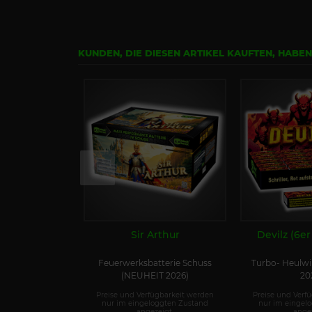
KUNDEN, DIE DIESEN ARTIKEL KAUFTEN, HABE
Sir Arthur
Devilz (6er
Feuerwerksbatterie Schuss
Turbo- Heulwi
(NEUHEIT 2026)
20
Preise und Verfügbarkeit werden
Preise und Verf
nur im eingeloggten Zustand
nur im eingel
angezeigt.
angez