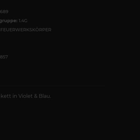
5689
tgruppe:
1.4G
6 FEUERWERKSKÖRPER
857
ett in Violet & Blau.