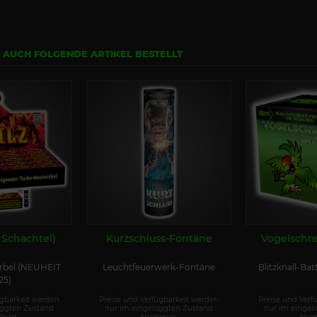
N AUCH FOLGENDE ARTIKEL BESTELLT
 Schachtel)
Kurzschluss-Fontäne
Vogelschre
rbel (NEUHEIT
Leuchtfeuerwerk-Fontäne
Blitzknall-Bat
25)
ügbarkeit werden
Preise und Verfügbarkeit werden
Preise und Verf
oggten Zustand
nur im eingeloggten Zustand
nur im eingel
eigt.
angezeigt.
ange