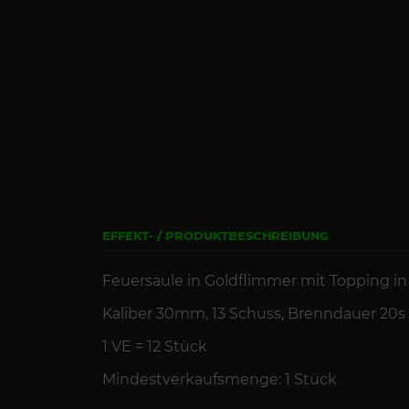
EFFEKT- / PRODUKTBESCHREIBUNG
Feuersäule in Goldflimmer mit Topping in 
Kaliber 30mm, 13
Schuss
,
Brenndauer
20s
1 VE =
12
St
ück
Mindestverkaufsmenge: 1 Stück