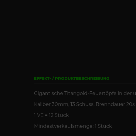
EFFEKT- / PRODUKTBESCHREIBUNG
Gigantische Titangold-Feuert
öpfe in der
Kaliber 30mm, 13
Schuss
,
Brenndauer
20s
1 VE =
12
St
ück
Mindestverkaufsmenge: 1 Stück