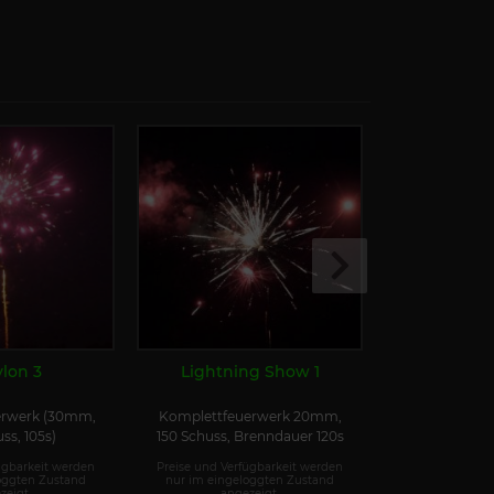
lon 3
Lightning Show 1
Vogelschre
(1.4G
erwerk (30mm,
Komplettfeuerwerk 20mm,
Blitzknall-Ba
ss, 105s)
150 Schuss, Brenndauer 120s
Sc
ügbarkeit werden
Preise und Verfügbarkeit werden
Preise und Ver
oggten Zustand
nur im eingeloggten Zustand
nur im einge
zeigt.
angezeigt.
ange