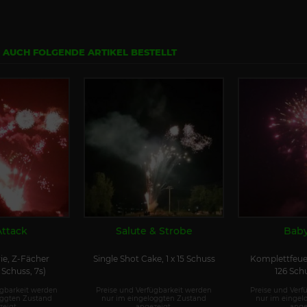
N AUCH FOLGENDE ARTIKEL BESTELLT
Attack
Salute & Strobe
Baby
ie, Z-Fächer
Single Shot Cake, 1 x 15 Schuss
Komplettfeu
Schuss, 7s)
126 Schu
ügbarkeit werden
Preise und Verfügbarkeit werden
Preise und Verf
oggten Zustand
nur im eingeloggten Zustand
nur im eingel
eigt.
angezeigt.
ange