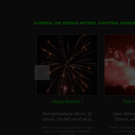
KUNDEN, DIE DIESEN ARTIKEL KAUFTEN, HABE
Mega Blaster 1
Flak 
Bombenbatterie 49mm, 25
Salut-Batter
Schuss, 25s (NEUAUFLAGE,
(30mm, 49 
242g mehr NEM)
Preise und Verfügbarkeit werden
Preise und Verf
nur im eingeloggten Zustand
nur im eingel
angezeigt.
angez