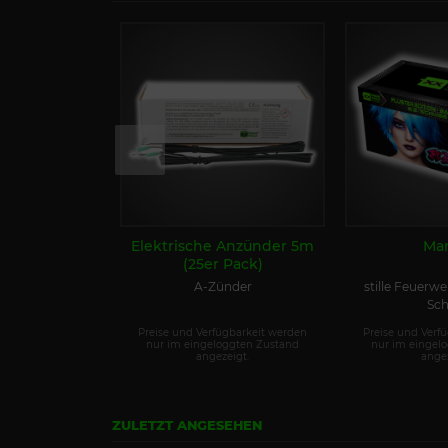
Elektrische Anzünder 5m
Ma
(25er Pack)
A-Zünder
stille Feuerwe
Sch
Preise und Verfügbarkeit werden
Preise und Verf
nur im eingeloggten Zustand
nur im eingel
angezeigt.
angez
ZULETZT ANGESEHEN