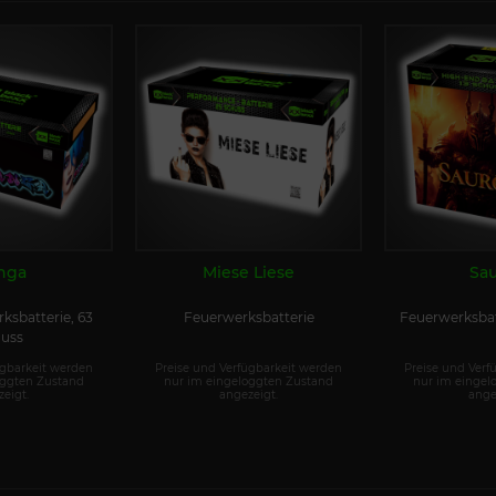
nga
Miese Liese
Sa
rksbatterie, 63
Feuerwerksbatterie
Feuerwerksbat
uss
ügbarkeit werden
Preise und Verfügbarkeit werden
Preise und Verf
oggten Zustand
nur im eingeloggten Zustand
nur im eingel
eigt.
angezeigt.
ange