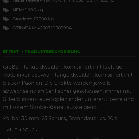
UN-Nummer:
UN 0336 FEUERWERKSKÖRPER
NEM:
1,996 kg
Gewicht:
15,300 kg
GTIN/EAN:
4250759503994
EFFEKT- / PRODUKTBESCHREIBUNG
Große Titangoldweiden, kombiniert mit kräftigen
Rotblinkern, sowie Titangoldweiden, kombiniert mit
blauen Päonien. Die Effekte werden jeweils
abwechselnd im 5er Fächer geschossen, immer mit
Silberblinker-Feuertöpfen in der unteren Ebene und
mit rotem Strobe-Komet aufsteigend.
Kaliber 30 mm, 25 Schuss, Brenndauer ca. 20 s
1 VE = 4 Stück