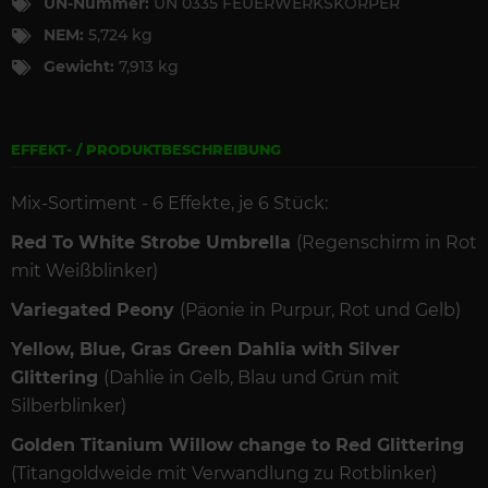
UN-Nummer:
UN 0335 FEUERWERKSKÖRPER
NEM:
5,724 kg
Gewicht:
7,913 kg
EFFEKT- / PRODUKTBESCHREIBUNG
Mix-Sortiment - 6 Effekte, je 6 Stück:
Red To White Strobe Umbrella
(Regenschirm in Rot
mit Weißblinker)
Variegated Peony
(Päonie in Purpur, Rot und Gelb)
Yellow, Blue, Gras Green Dahlia with Silver
Glittering
(Dahlie in Gelb, Blau und Grün mit
Silberblinker)
Golden Titanium Willow change to Red Glittering
(Titangoldweide mit Verwandlung zu Rotblinker)