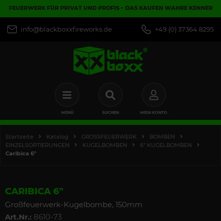
FEUERWERK FÜR PRIVAT UND PROFIS – DAS KAUFEN WAHRE KENNER
info@blackboxxfireworks.de
+49 (0) 37364 8295
MENÜ
SUCHEN
MEIN KONTO
Startseite
Katalog
GROSSFEUERWERK
BOMBEN
EINZELSORTIERUNGEN
KUGELBOMBEN
6" KUGELBOMBEN
Caribica 6"
CARIBICA 6"
Großfeuerwerk-Kugelbombe, 150mm
Art.Nr.:
8610-73