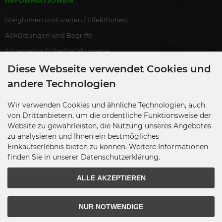
INFORMATIONEN
Steighöhen und -zeiten / Effekthöhen
Abkürzungen und Begriffe
Allgemeine Sicherheitshinweise
Bestellung als Endverbraucher
Diese Webseite verwendet Cookies und
Lagerverkauf
andere Technologien
Partner werden
Wir verwenden Cookies und ähnliche Technologien, auch
Antrag auf Ausnahmegenehmigung
von Drittanbietern, um die ordentliche Funktionsweise der
Website zu gewährleisten, die Nutzung unseres Angebotes
Übersicht Zulassungen
zu analysieren und Ihnen ein bestmögliches
Ausgewählte Blackboxx-Partner
Einkaufserlebnis bieten zu können. Weitere Informationen
finden Sie in unserer Datenschutzerklärung.
Übersicht Gewerbenachweise
Hinweise für Endkunden
ALLE AKZEPTIEREN
NUR NOTWENDIGE