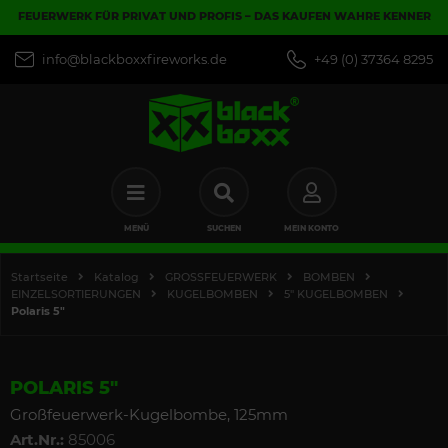
FEUERWERK FÜR PRIVAT UND PROFIS – DAS KAUFEN WAHRE KENNER
info@blackboxxfireworks.de
+49 (0) 37364 8295
MENÜ
SUCHEN
MEIN KONTO
Startseite
Katalog
GROSSFEUERWERK
BOMBEN
EINZELSORTIERUNGEN
KUGELBOMBEN
5" KUGELBOMBEN
Polaris 5"
POLARIS 5"
Großfeuerwerk-Kugelbombe, 125mm
Art.Nr.:
85006