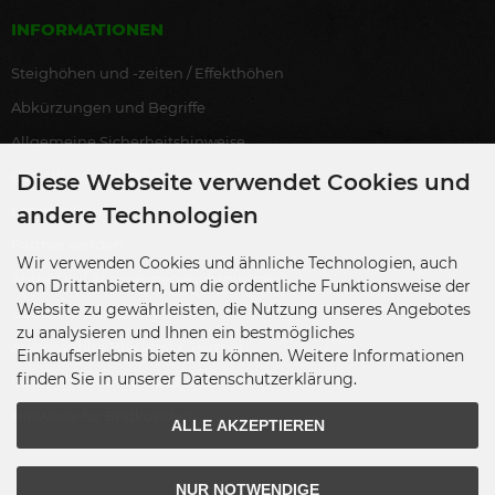
INFORMATIONEN
Steighöhen und -zeiten / Effekthöhen
Abkürzungen und Begriffe
Allgemeine Sicherheitshinweise
Bestellung als Endverbraucher
Diese Webseite verwendet Cookies und
Lagerverkauf
andere Technologien
Partner werden
Wir verwenden Cookies und ähnliche Technologien, auch
Antrag auf Ausnahmegenehmigung
von Drittanbietern, um die ordentliche Funktionsweise der
Website zu gewährleisten, die Nutzung unseres Angebotes
Übersicht Zulassungen
zu analysieren und Ihnen ein bestmögliches
Ausgewählte Blackboxx-Partner
Einkaufserlebnis bieten zu können. Weitere Informationen
finden Sie in unserer Datenschutzerklärung.
Übersicht Gewerbenachweise
Hinweise für Endkunden
ALLE AKZEPTIEREN
NUR NOTWENDIGE