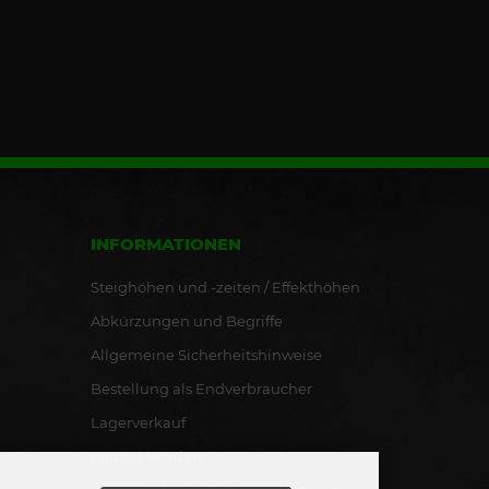
INFORMATIONEN
Steighöhen und -zeiten / Effekthöhen
Abkürzungen und Begriffe
Allgemeine Sicherheitshinweise
Bestellung als Endverbraucher
Lagerverkauf
Partner werden