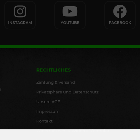
INSTAGRAM
YOUTUBE
FACEBOOK
RECHTLICHES
Zahlung & Versand
.
n
Privatsphäre und Datenschutz
Unsere AGB
Impressum
Kontakt
Widerrufsrecht & Widerrufsformular