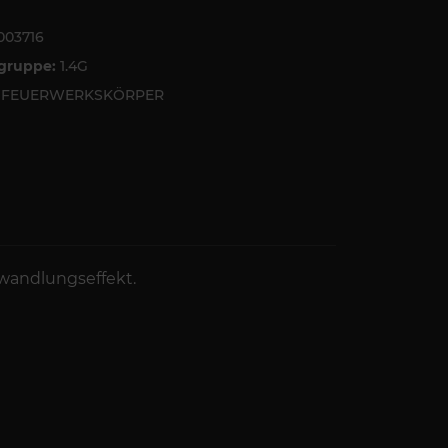
003716
tgruppe:
1.4G
6 FEUERWERKSKÖRPER
rwandlungseffekt.