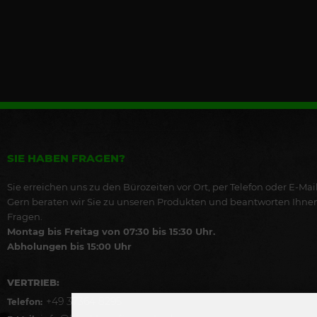
SIE HABEN FRAGEN?
Sie erreichen uns zu den Bürozeiten vor Ort, per Telefon oder E-Mail
Gern beraten wir Sie zu unseren Produkten und beantworten Ihne
Fragen.
Montag bis Freitag von 07:30 bis 15:30 Uhr.
Abholungen bis 15:00 Uhr
VERTRIEB:
+49 37364 8295
Telefon: