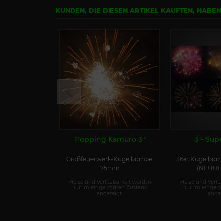
KUNDEN, DIE DIESEN ARTIKEL KAUFTEN, HABE
Popping Kamuro 3"
3"- Sup
Großfeuerwerk-Kugelbombe,
36er Kugelbom
75mm
(NEUHEI
Preise und Verfügbarkeit werden
Preise und Verf
nur im eingeloggten Zustand
nur im eingel
angezeigt.
angez