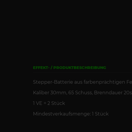
EFFEKT- / PRODUKTBESCHREIBUNG
Stepper-Batterie aus farbenprächtigen 
Kaliber 30mm, 65
Schuss
,
Brenndauer
20s
1 VE =
2
St
ück
Mindestverkaufsmenge: 1 Stück