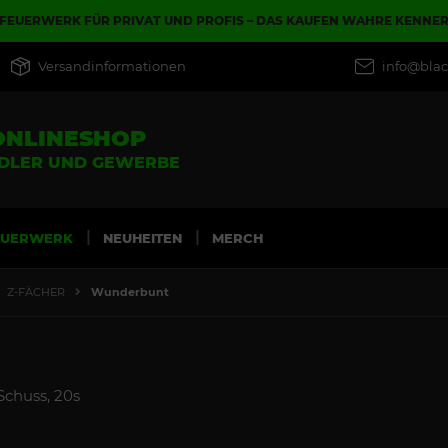
FEUERWERK FÜR PRIVAT UND PROFIS – DAS KAUFEN WAHRE KENNE
Versandinformationen
info@blac
ONLINESHOP
NDLER UND GEWERBE
EUERWERK
NEUHEITEN
MERCH
Z-FÄCHER
Wunderbunt
chuss, 20s