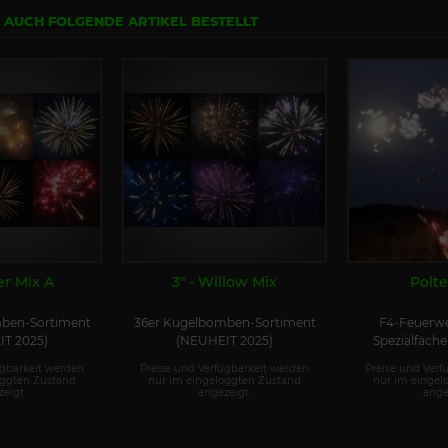
N AUCH FOLGENDE ARTIKEL BESTELLT
er Mix A
3" - Willow Mix
Polte
ben-Sortiment
36er Kugelbomben-Sortiment
F4-Feuerwe
T 2025)
(NEUHEIT 2025)
Spezialfäch
Schus
ügbarkeit werden
Preise und Verfügbarkeit werden
Preise und Verf
oggten Zustand
nur im eingeloggten Zustand
nur im eingel
eigt.
angezeigt.
ange