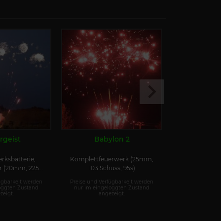
rgeist
Babylon 2
Color
rksbatterie,
Komplettfeuerwerk (25mm,
Großfeuerw
er (20mm, 225
103 Schuss, 95s)
Batterie (
s, 10s)
ügbarkeit werden
Preise und Verfügbarkeit werden
Preise und Ver
oggten Zustand
nur im eingeloggten Zustand
nur im einge
zeigt.
angezeigt.
ange