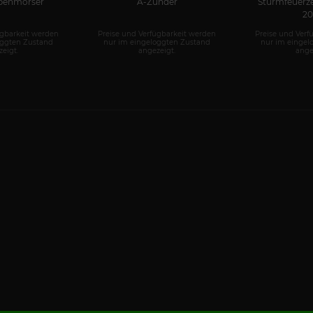
benmörser
A-Zünder
Sturmfeuerz
20
ügbarkeit werden
Preise und Verfügbarkeit werden
Preise und Verf
oggten Zustand
nur im eingeloggten Zustand
nur im eingel
eigt.
angezeigt.
ange