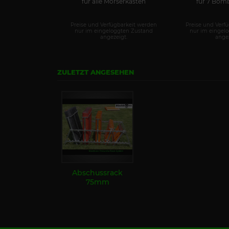
für alle Mörserkästen
für 7 Bom
Preise und Verfügbarkeit werden
Preise und Verf
nur im eingeloggten Zustand
nur im eingel
angezeigt.
angez
ZULETZT ANGESEHEN
Abschussrack
75mm