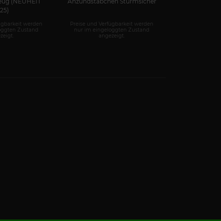
eug (NEUHEIT
Anzündstäbchen Sturmsicher
Mega-Bengalt
25)
ügbarkeit werden
Preise und Verfügbarkeit werden
Preise und Ver
oggten Zustand
nur im eingeloggten Zustand
nur im einge
zeigt.
angezeigt.
ange