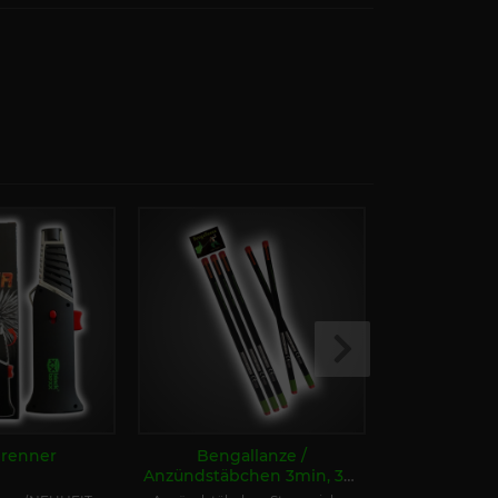
Brenner
Bengallanze /
Starklicht-
Anzündstäbchen 3min, 3er
X
Pack