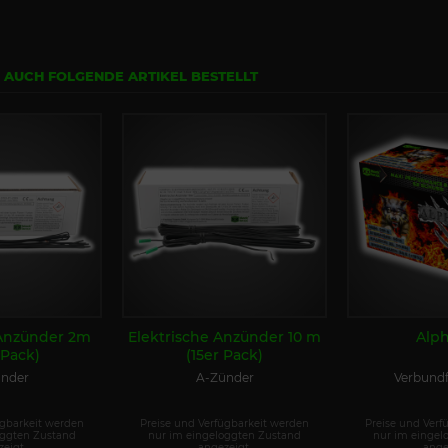
N AUCH FOLGENDE ARTIKEL BESTELLT
 Anzünder 2m
Elektrische Anzünder 10 m
Alph
 Pack)
(15er Pack)
nder
A-Zünder
Verbund
ügbarkeit werden
Preise und Verfügbarkeit werden
Preise und Verf
oggten Zustand
nur im eingeloggten Zustand
nur im eingel
eigt.
angezeigt.
ange