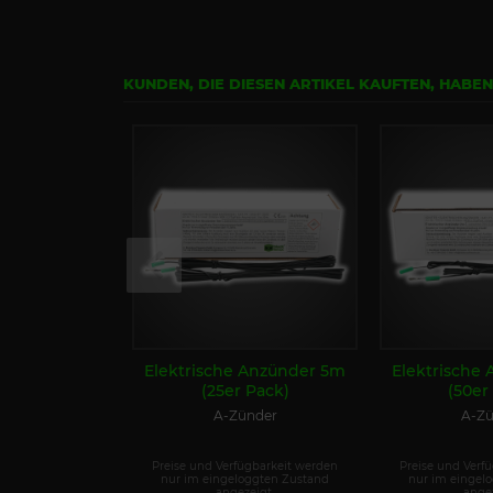
KUNDEN, DIE DIESEN ARTIKEL KAUFTEN, HABE
Elektrische Anzünder 5m
Elektrische
(25er Pack)
(50er
A-Zünder
A-Zü
Preise und Verfügbarkeit werden
Preise und Verf
nur im eingeloggten Zustand
nur im eingel
angezeigt.
angez