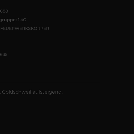
5688
tgruppe:
1.4G
6 FEUERWERKSKÖRPER
635
 Goldschweif aufsteigend.