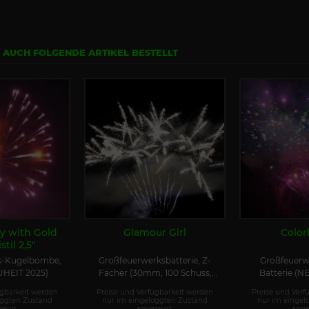
N AUCH FOLGENDE ARTIKEL BESTELLT
y with Gold
Glamour Girl
Color
til 2,5"
k-Kugelbombe,
Großfeuerwerksbatterie, Z-
Großfeuerwe
HEIT 2025)
Fächer (30mm, 100 Schuss,
Batterie (N
30s)
ügbarkeit werden
Preise und Verfügbarkeit werden
Preise und Verf
oggten Zustand
nur im eingeloggten Zustand
nur im eingel
eigt.
angezeigt.
ange