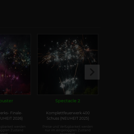
buster
Spectacle 2
Flak 
rks- Finale-
Komplettfeuerwerk 400
Salut-Batte
EUHEIT 2026)
Schuss (NEUHEIT 2025)
(30mm, 49
ügbarkeit werden
Preise und Verfügbarkeit werden
Preise und Ver
oggten Zustand
nur im eingeloggten Zustand
nur im einge
zeigt.
angezeigt.
ange