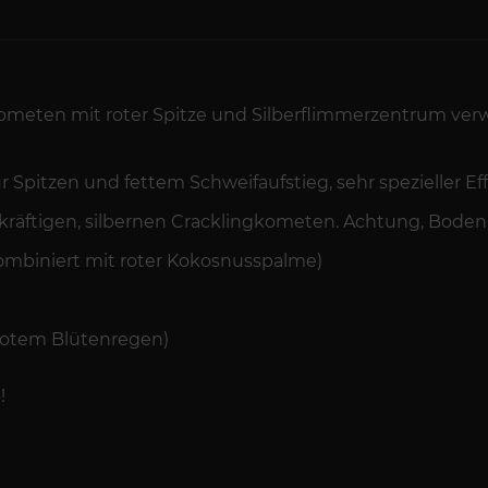
ometen mit roter Spitze und Silberflimmerzentrum ver
pitzen und fettem Schweifaufstieg, sehr spezieller Eff
s kräftigen, silbernen Cracklingkometen. Achtung, Bode
ombiniert mit roter Kokosnusspalme)
rotem Blütenregen)
!