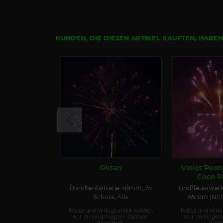
KUNDEN, DIE DIESEN ARTIKEL KAUFTEN, HABE
Oktan
Violet Peon
Coco Pis
Bombenbatterie 48mm, 25
Großfeuerwer
Schuss, 40s
65mm (NEU
Preise und Verfügbarkeit werden
Preise und Verf
nur im eingeloggten Zustand
nur im eingel
angezeigt.
angez